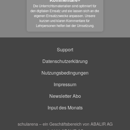
Die Unterrichtsmaterialien sind optimiert für 
den digitalen Einsatz und sie lassen sich an die 
eigenen Einsatzzwecke anpassen. Unsere 
kurzen und klaren Kommentare für 
Lehrpersonen helfen bei der Umsetzung.
Support
Datenschutzerklärung
Nutzungsbedingungen
Impressum
Newsletter Abo
Input des Monats
schularena – ein Geschäftsbereich von ABALIR AG