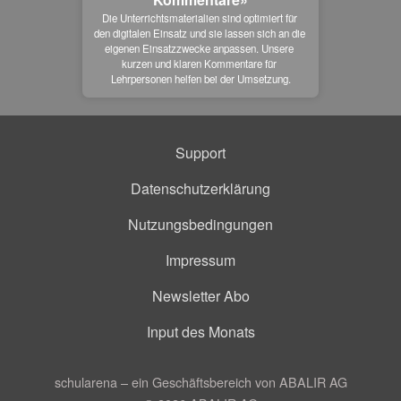
Die Unterrichtsmaterialien sind optimiert für 
den digitalen Einsatz und sie lassen sich an die 
eigenen Einsatzzwecke anpassen. Unsere 
kurzen und klaren Kommentare für 
Lehrpersonen helfen bei der Umsetzung.
Support
Datenschutzerklärung
Nutzungsbedingungen
Impressum
Newsletter Abo
Input des Monats
schularena – ein Geschäftsbereich von ABALIR AG