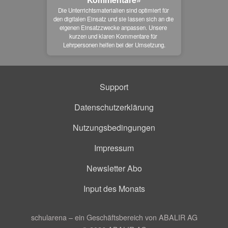
Die Unterrichtsmaterialien sind optimiert für 
den digitalen Einsatz und sie lassen sich an die 
eigenen Einsatzzwecke anpassen. Unsere 
kurzen und klaren Kommentare für 
Lehrpersonen helfen bei der Umsetzung.
Support
Datenschutzerklärung
Nutzungsbedingungen
Impressum
Newsletter Abo
Input des Monats
schularena – ein Geschäftsbereich von ABALIR AG