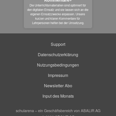
Die Unterrichtsmaterialien sind optimiert für 
den digitalen Einsatz und sie lassen sich an die 
eigenen Einsatzzwecke anpassen. Unsere 
kurzen und klaren Kommentare für 
Lehrpersonen helfen bei der Umsetzung.
Support
Datenschutzerklärung
Nutzungsbedingungen
Impressum
Newsletter Abo
Input des Monats
schularena – ein Geschäftsbereich von ABALIR AG