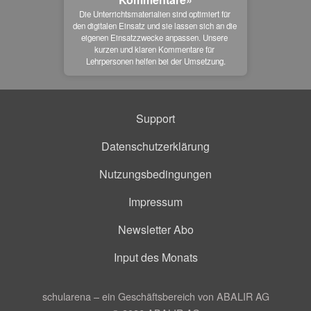
Die Unterrichtsmaterialien sind optimiert für 
den digitalen Einsatz und sie lassen sich an die 
eigenen Einsatzzwecke anpassen. Unsere 
kurzen und klaren Kommentare für 
Lehrpersonen helfen bei der Umsetzung.
Support
Datenschutzerklärung
Nutzungsbedingungen
Impressum
Newsletter Abo
Input des Monats
schularena – ein Geschäftsbereich von ABALIR AG