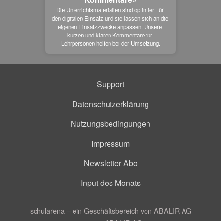
Die Unterrichtsmaterialien sind optimiert für 
den digitalen Einsatz und sie lassen sich an die 
eigenen Einsatzzwecke anpassen. Unsere 
kurzen und klaren Kommentare für 
Lehrpersonen helfen bei der Umsetzung.
Support
Datenschutzerklärung
Nutzungsbedingungen
Impressum
Newsletter Abo
Input des Monats
schularena – ein Geschäftsbereich von ABALIR AG