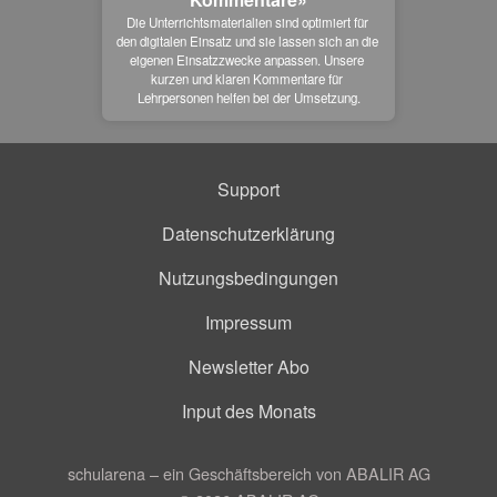
Die Unterrichtsmaterialien sind optimiert für 
den digitalen Einsatz und sie lassen sich an die 
eigenen Einsatzzwecke anpassen. Unsere 
kurzen und klaren Kommentare für 
Lehrpersonen helfen bei der Umsetzung.
Support
Datenschutzerklärung
Nutzungsbedingungen
Impressum
Newsletter Abo
Input des Monats
schularena – ein Geschäftsbereich von ABALIR AG