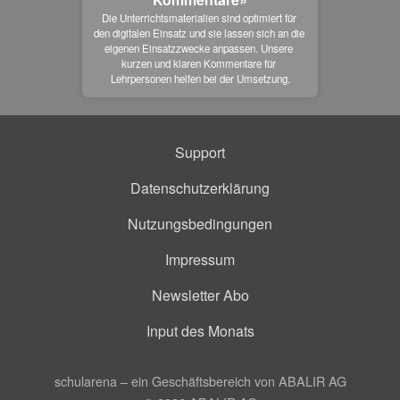
Die Unterrichtsmaterialien sind optimiert für 
den digitalen Einsatz und sie lassen sich an die 
eigenen Einsatzzwecke anpassen. Unsere 
kurzen und klaren Kommentare für 
Lehrpersonen helfen bei der Umsetzung.
Support
Datenschutzerklärung
Nutzungsbedingungen
Impressum
Newsletter Abo
Input des Monats
schularena – ein Geschäftsbereich von ABALIR AG