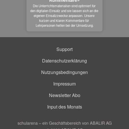
Die Unterrichtsmaterialien sind optimiert für 
den digitalen Einsatz und sie lassen sich an die 
eigenen Einsatzzwecke anpassen. Unsere 
kurzen und klaren Kommentare für 
Lehrpersonen helfen bei der Umsetzung.
Support
Datenschutzerklärung
Nutzungsbedingungen
Impressum
Newsletter Abo
Input des Monats
schularena – ein Geschäftsbereich von ABALIR AG