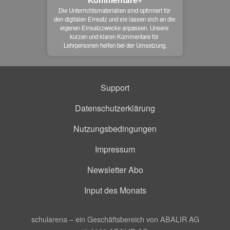
Die Unterrichtsmaterialien sind optimiert für 
den digitalen Einsatz und sie lassen sich an die 
eigenen Einsatzzwecke anpassen. Unsere 
kurzen und klaren Kommentare für 
Lehrpersonen helfen bei der Umsetzung.
Support
Datenschutzerklärung
Nutzungsbedingungen
Impressum
Newsletter Abo
Input des Monats
schularena – ein Geschäftsbereich von ABALIR AG