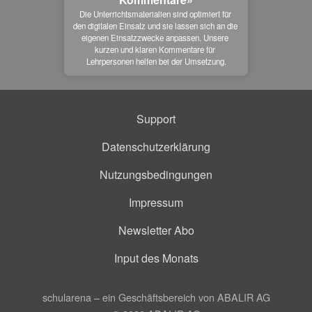
Die Unterrichtsmaterialien sind optimiert für 
den digitalen Einsatz und sie lassen sich an die 
eigenen Einsatzzwecke anpassen. Unsere 
kurzen und klaren Kommentare für 
Lehrpersonen helfen bei der Umsetzung.
Support
Datenschutzerklärung
Nutzungsbedingungen
Impressum
Newsletter Abo
Input des Monats
schularena – ein Geschäftsbereich von ABALIR AG