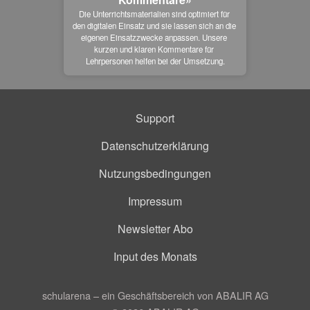
Die Unterrichtsmaterialien sind optimiert für 
den digitalen Einsatz und sie lassen sich an die 
eigenen Einsatzzwecke anpassen. Unsere 
kurzen und klaren Kommentare für 
Lehrpersonen helfen bei der Umsetzung.
Support
Datenschutzerklärung
Nutzungsbedingungen
Impressum
Newsletter Abo
Input des Monats
schularena – ein Geschäftsbereich von ABALIR AG