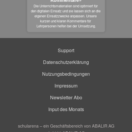
Die Unterrichtsmaterialien sind optimiert für 
den digitalen Einsatz und sie lassen sich an die 
eigenen Einsatzzwecke anpassen. Unsere 
kurzen und klaren Kommentare für 
Lehrpersonen helfen bei der Umsetzung.
Support
Datenschutzerklärung
Nutzungsbedingungen
Impressum
Newsletter Abo
Input des Monats
schularena – ein Geschäftsbereich von ABALIR AG