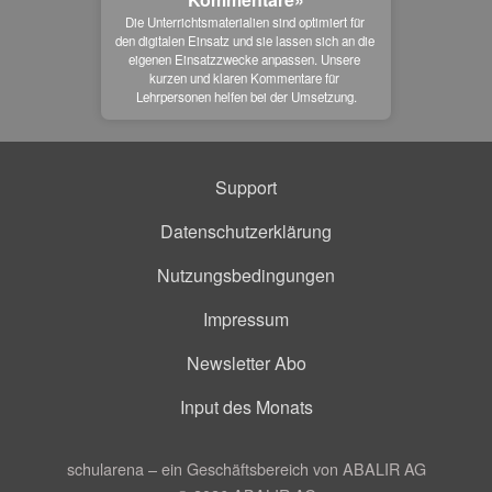
Die Unterrichtsmaterialien sind optimiert für 
den digitalen Einsatz und sie lassen sich an die 
eigenen Einsatzzwecke anpassen. Unsere 
kurzen und klaren Kommentare für 
Lehrpersonen helfen bei der Umsetzung.
Support
Datenschutzerklärung
Nutzungsbedingungen
Impressum
Newsletter Abo
Input des Monats
schularena – ein Geschäftsbereich von ABALIR AG