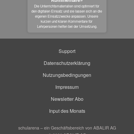
Die Unterrichtsmaterialien sind optimiert für 
den digitalen Einsatz und sie lassen sich an die 
eigenen Einsatzzwecke anpassen. Unsere 
kurzen und klaren Kommentare für 
Lehrpersonen helfen bei der Umsetzung.
Support
Datenschutzerklärung
Nutzungsbedingungen
Impressum
Newsletter Abo
Input des Monats
schularena – ein Geschäftsbereich von ABALIR AG