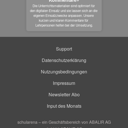
Die Unterrichtsmaterialien sind optimiert für 
den digitalen Einsatz und sie lassen sich an die 
eigenen Einsatzzwecke anpassen. Unsere 
kurzen und klaren Kommentare für 
Lehrpersonen helfen bei der Umsetzung.
Support
Datenschutzerklärung
Nutzungsbedingungen
Impressum
Newsletter Abo
Input des Monats
schularena – ein Geschäftsbereich von ABALIR AG