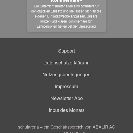
Die Unterrichtsmaterialien sind optimiert für 
den digitalen Einsatz und sie lassen sich an die 
eigenen Einsatzzwecke anpassen. Unsere 
kurzen und klaren Kommentare für 
Lehrpersonen helfen bei der Umsetzung.
Support
Datenschutzerklärung
Nutzungsbedingungen
Impressum
Newsletter Abo
Input des Monats
schularena – ein Geschäftsbereich von ABALIR AG