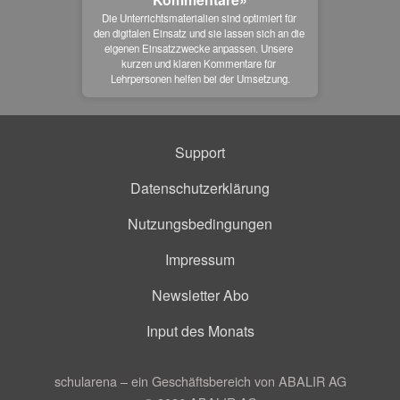
Die Unterrichtsmaterialien sind optimiert für 
den digitalen Einsatz und sie lassen sich an die 
eigenen Einsatzzwecke anpassen. Unsere 
kurzen und klaren Kommentare für 
Lehrpersonen helfen bei der Umsetzung.
Support
Datenschutzerklärung
Nutzungsbedingungen
Impressum
Newsletter Abo
Input des Monats
schularena – ein Geschäftsbereich von ABALIR AG