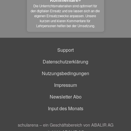
Die Unterrichtsmaterialien sind optimiert für 
den digitalen Einsatz und sie lassen sich an die 
eigenen Einsatzzwecke anpassen. Unsere 
kurzen und klaren Kommentare für 
Lehrpersonen helfen bei der Umsetzung.
Support
Datenschutzerklärung
Nutzungsbedingungen
Impressum
Newsletter Abo
Input des Monats
schularena – ein Geschäftsbereich von ABALIR AG