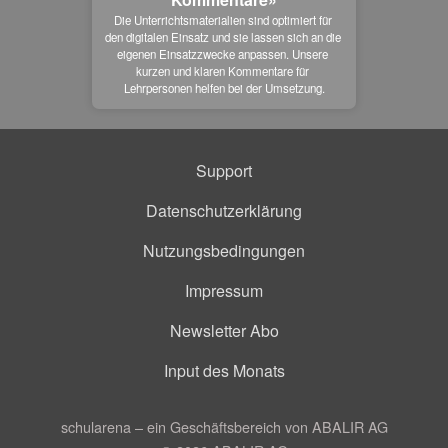
Die Unterrichtsmaterialien sind optimiert für 
den digitalen Einsatz und sie lassen sich an die 
eigenen Einsatzzwecke anpassen. Unsere 
kurzen und klaren Kommentare für 
Lehrpersonen helfen bei der Umsetzung.
Support
Datenschutzerklärung
Nutzungsbedingungen
Impressum
Newsletter Abo
Input des Monats
schularena – ein Geschäftsbereich von ABALIR AG