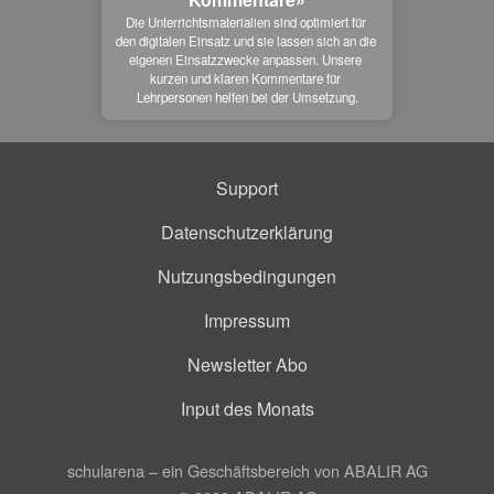
Die Unterrichtsmaterialien sind optimiert für 
den digitalen Einsatz und sie lassen sich an die 
eigenen Einsatzzwecke anpassen. Unsere 
kurzen und klaren Kommentare für 
Lehrpersonen helfen bei der Umsetzung.
Support
Datenschutzerklärung
Nutzungsbedingungen
Impressum
Newsletter Abo
Input des Monats
schularena – ein Geschäftsbereich von ABALIR AG