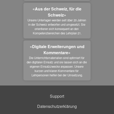
«Aus der Schweiz, für die
Schweiz»
Unsere Unterlagen werden seit über 20 Jahren 
in der Schweiz entworfen und umgesetzt. Sie 
orientieren sich konsequent an den 
Kompetenzbereichen des Lehrplan 21.
«Digitale Erweiterungen und
Kommentare»
Die Unterrichtsmaterialien sind optimiert für 
den digitalen Einsatz und sie lassen sich an die 
eigenen Einsatzzwecke anpassen. Unsere 
kurzen und klaren Kommentare für 
Lehrpersonen helfen bei der Umsetzung.
Support
Datenschutzerklärung