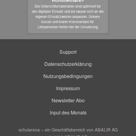
Die Unterrichtsmaterialien sind optimiert für 
den digitalen Einsatz und sie lassen sich an die 
eigenen Einsatzzwecke anpassen. Unsere 
kurzen und klaren Kommentare für 
Lehrpersonen helfen bei der Umsetzung.
Support
Datenschutzerklärung
Nutzungsbedingungen
Impressum
Newsletter Abo
Input des Monats
schularena – ein Geschäftsbereich von ABALIR AG