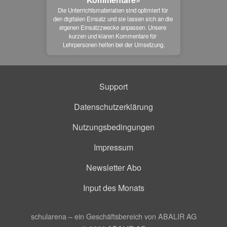
Die Unterrichtsmaterialien sind optimiert für 
den digitalen Einsatz und sie lassen sich an die 
eigenen Einsatzzwecke anpassen. Unsere 
kurzen und klaren Kommentare für 
Lehrpersonen helfen bei der Umsetzung.
Support
Datenschutzerklärung
Nutzungsbedingungen
Impressum
Newsletter Abo
Input des Monats
schularena – ein Geschäftsbereich von ABALIR AG