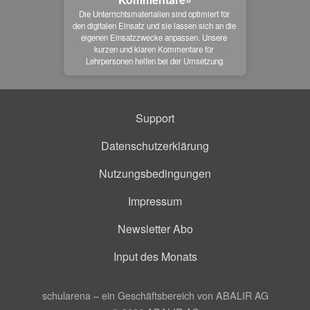
Die Unterrichtsmaterialien sind optimiert für 
den digitalen Einsatz und sie lassen sich an die 
eigenen Einsatzzwecke anpassen. Unsere 
kurzen und klaren Kommentare für 
Lehrpersonen helfen bei der Umsetzung.
Support
Datenschutzerklärung
Nutzungsbedingungen
Impressum
Newsletter Abo
Input des Monats
schularena – ein Geschäftsbereich von ABALIR AG