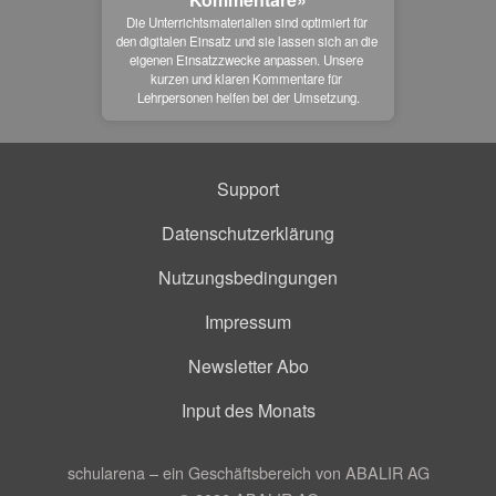
Die Unterrichtsmaterialien sind optimiert für 
den digitalen Einsatz und sie lassen sich an die 
eigenen Einsatzzwecke anpassen. Unsere 
kurzen und klaren Kommentare für 
Lehrpersonen helfen bei der Umsetzung.
Support
Datenschutzerklärung
Nutzungsbedingungen
Impressum
Newsletter Abo
Input des Monats
schularena – ein Geschäftsbereich von ABALIR AG