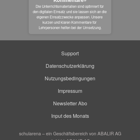
Die Unterrichtsmaterialien sind optimiert für 
den digitalen Einsatz und sie lassen sich an die 
eigenen Einsatzzwecke anpassen. Unsere 
kurzen und klaren Kommentare für 
Lehrpersonen helfen bei der Umsetzung.
Support
Datenschutzerklärung
Nutzungsbedingungen
Impressum
Newsletter Abo
Input des Monats
schularena – ein Geschäftsbereich von ABALIR AG