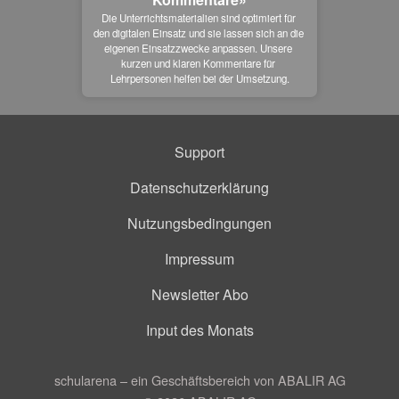
Die Unterrichtsmaterialien sind optimiert für 
den digitalen Einsatz und sie lassen sich an die 
eigenen Einsatzzwecke anpassen. Unsere 
kurzen und klaren Kommentare für 
Lehrpersonen helfen bei der Umsetzung.
Support
Datenschutzerklärung
Nutzungsbedingungen
Impressum
Newsletter Abo
Input des Monats
schularena – ein Geschäftsbereich von ABALIR AG