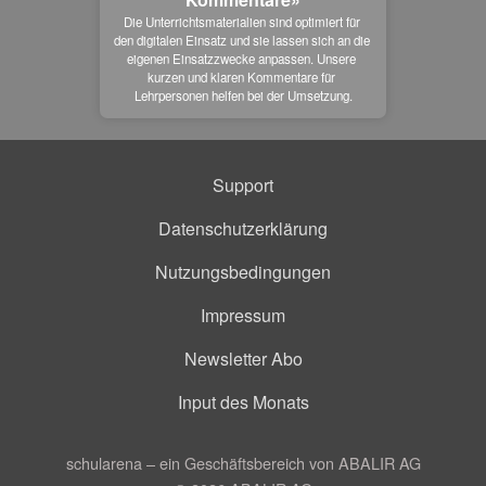
Die Unterrichtsmaterialien sind optimiert für 
den digitalen Einsatz und sie lassen sich an die 
eigenen Einsatzzwecke anpassen. Unsere 
kurzen und klaren Kommentare für 
Lehrpersonen helfen bei der Umsetzung.
Support
Datenschutzerklärung
Nutzungsbedingungen
Impressum
Newsletter Abo
Input des Monats
schularena – ein Geschäftsbereich von ABALIR AG