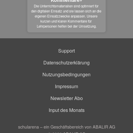
Die Unterrichtsmaterialien sind optimiert für 
den digitalen Einsatz und sie lassen sich an die 
eigenen Einsatzzwecke anpassen. Unsere 
kurzen und klaren Kommentare für 
Lehrpersonen helfen bei der Umsetzung.
Support
Datenschutzerklärung
Nutzungsbedingungen
Impressum
Newsletter Abo
Input des Monats
schularena – ein Geschäftsbereich von ABALIR AG