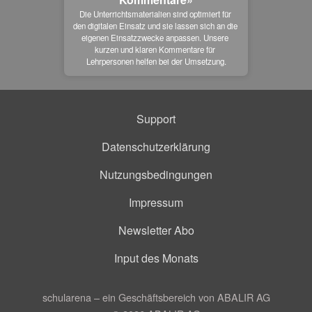
Die Unterrichtsmaterialien sind optimiert für 
den digitalen Einsatz und sie lassen sich an die 
eigenen Einsatzzwecke anpassen. Unsere 
kurzen und klaren Kommentare für 
Lehrpersonen helfen bei der Umsetzung.
Support
Datenschutzerklärung
Nutzungsbedingungen
Impressum
Newsletter Abo
Input des Monats
schularena – ein Geschäftsbereich von ABALIR AG