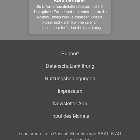
Die Unterrichtsmaterialien sind optimiert für 
den digitalen Einsatz und sie lassen sich an die 
eigenen Einsatzzwecke anpassen. Unsere 
kurzen und klaren Kommentare für 
Lehrpersonen helfen bei der Umsetzung.
Support
Datenschutzerklärung
Nutzungsbedingungen
Impressum
Newsletter Abo
Input des Monats
schularena – ein Geschäftsbereich von ABALIR AG