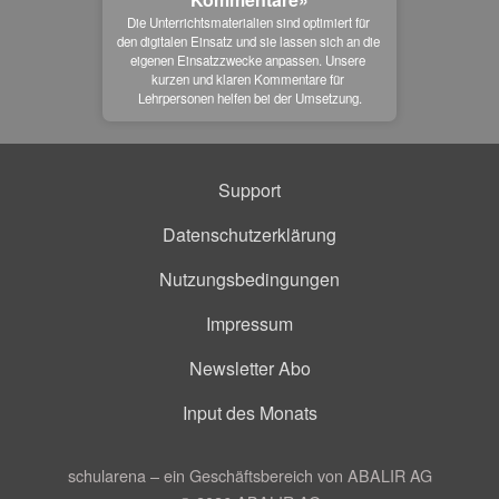
Die Unterrichtsmaterialien sind optimiert für 
den digitalen Einsatz und sie lassen sich an die 
eigenen Einsatzzwecke anpassen. Unsere 
kurzen und klaren Kommentare für 
Lehrpersonen helfen bei der Umsetzung.
Support
Datenschutzerklärung
Nutzungsbedingungen
Impressum
Newsletter Abo
Input des Monats
schularena – ein Geschäftsbereich von ABALIR AG