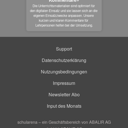
Die Unterrichtsmaterialien sind optimiert für 
den digitalen Einsatz und sie lassen sich an die 
eigenen Einsatzzwecke anpassen. Unsere 
kurzen und klaren Kommentare für 
Lehrpersonen helfen bei der Umsetzung.
Support
Datenschutzerklärung
Nutzungsbedingungen
Impressum
Newsletter Abo
Input des Monats
schularena – ein Geschäftsbereich von ABALIR AG