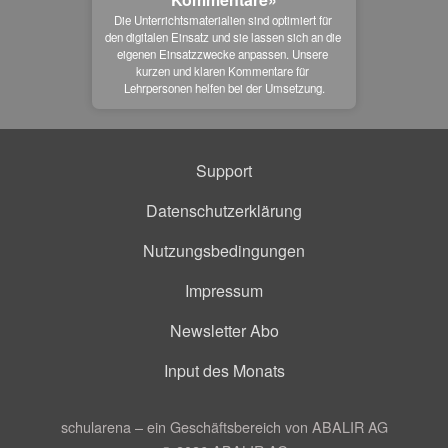
Die Unterrichtsmaterialien sind optimiert für 
den digitalen Einsatz und sie lassen sich an die 
eigenen Einsatzzwecke anpassen. Unsere 
kurzen und klaren Kommentare für 
Lehrpersonen helfen bei der Umsetzung.
Support
Datenschutzerklärung
Nutzungsbedingungen
Impressum
Newsletter Abo
Input des Monats
schularena – ein Geschäftsbereich von ABALIR AG