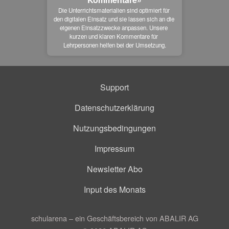
Die Unterrichtsmaterialien sind optimiert für 
den digitalen Einsatz und sie lassen sich an die 
eigenen Einsatzzwecke anpassen. Unsere 
kurzen und klaren Kommentare für 
Lehrpersonen helfen bei der Umsetzung.
Support
Datenschutzerklärung
Nutzungsbedingungen
Impressum
Newsletter Abo
Input des Monats
schularena – ein Geschäftsbereich von ABALIR AG