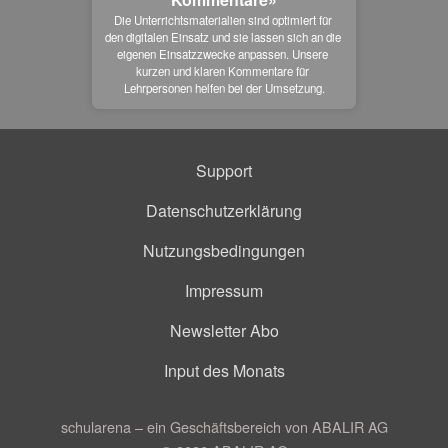
Die Unterrichtsmaterialien sind optimiert für 
den digitalen Einsatz und sie lassen sich an die 
eigenen Einsatzzwecke anpassen. Unsere 
kurzen und klaren Kommentare für 
Lehrpersonen helfen bei der Umsetzung.
Support
Datenschutzerklärung
Nutzungsbedingungen
Impressum
Newsletter Abo
Input des Monats
schularena – ein Geschäftsbereich von ABALIR AG