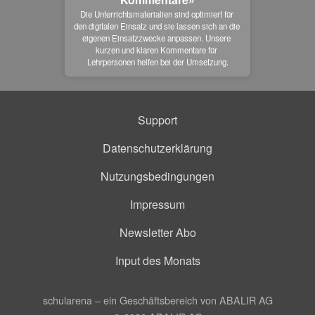
Die Unterrichtsmaterialien sind optimiert für 
den digitalen Einsatz und sie lassen sich an die 
eigenen Einsatzzwecke anpassen. Unsere 
kurzen und klaren Kommentare für 
Lehrpersonen helfen bei der Umsetzung.
Support
Datenschutzerklärung
Nutzungsbedingungen
Impressum
Newsletter Abo
Input des Monats
schularena – ein Geschäftsbereich von ABALIR AG