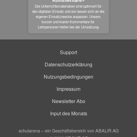
Die Unterrichtsmaterialien sind optimiert für 
den digitalen Einsatz und sie lassen sich an die 
eigenen Einsatzzwecke anpassen. Unsere 
kurzen und klaren Kommentare für 
Lehrpersonen helfen bei der Umsetzung.
Support
Datenschutzerklärung
Nutzungsbedingungen
Impressum
Newsletter Abo
Input des Monats
schularena – ein Geschäftsbereich von ABALIR AG