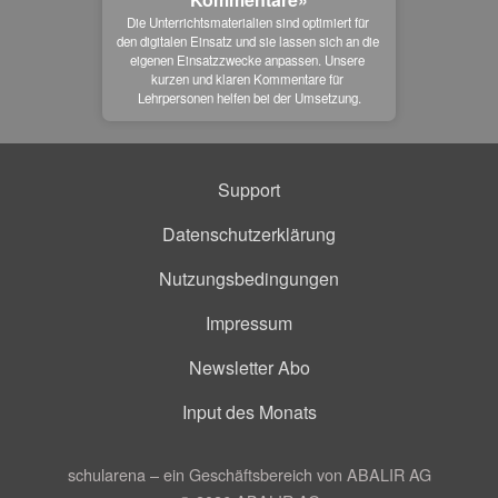
Die Unterrichtsmaterialien sind optimiert für 
den digitalen Einsatz und sie lassen sich an die 
eigenen Einsatzzwecke anpassen. Unsere 
kurzen und klaren Kommentare für 
Lehrpersonen helfen bei der Umsetzung.
Support
Datenschutzerklärung
Nutzungsbedingungen
Impressum
Newsletter Abo
Input des Monats
schularena – ein Geschäftsbereich von ABALIR AG