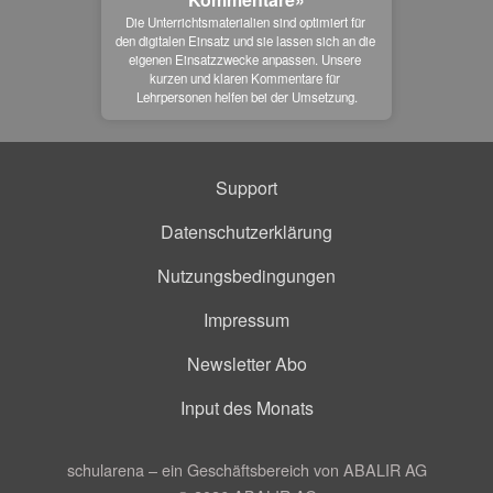
Die Unterrichtsmaterialien sind optimiert für 
den digitalen Einsatz und sie lassen sich an die 
eigenen Einsatzzwecke anpassen. Unsere 
kurzen und klaren Kommentare für 
Lehrpersonen helfen bei der Umsetzung.
Support
Datenschutzerklärung
Nutzungsbedingungen
Impressum
Newsletter Abo
Input des Monats
schularena – ein Geschäftsbereich von ABALIR AG