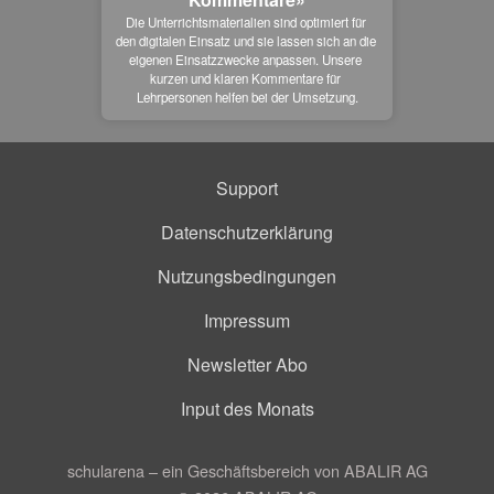
Die Unterrichtsmaterialien sind optimiert für 
den digitalen Einsatz und sie lassen sich an die 
eigenen Einsatzzwecke anpassen. Unsere 
kurzen und klaren Kommentare für 
Lehrpersonen helfen bei der Umsetzung.
Support
Datenschutzerklärung
Nutzungsbedingungen
Impressum
Newsletter Abo
Input des Monats
schularena – ein Geschäftsbereich von ABALIR AG