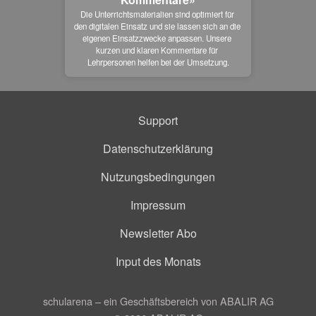
Die Unterrichtsmaterialien sind optimiert für 
den digitalen Einsatz und sie lassen sich an die 
eigenen Einsatzzwecke anpassen. Unsere 
kurzen und klaren Kommentare für 
Lehrpersonen helfen bei der Umsetzung.
Support
Datenschutzerklärung
Nutzungsbedingungen
Impressum
Newsletter Abo
Input des Monats
schularena – ein Geschäftsbereich von ABALIR AG