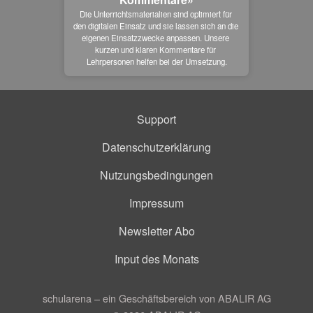
Die Unterrichtsmaterialien sind optimiert für 
den digitalen Einsatz und sie lassen sich an die 
eigenen Einsatzzwecke anpassen. Unsere 
kurzen und klaren Kommentare für 
Lehrpersonen helfen bei der Umsetzung.
Support
Datenschutzerklärung
Nutzungsbedingungen
Impressum
Newsletter Abo
Input des Monats
schularena – ein Geschäftsbereich von ABALIR AG