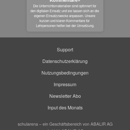
Die Unterrichtsmaterialien sind optimiert für 
den digitalen Einsatz und sie lassen sich an die 
eigenen Einsatzzwecke anpassen. Unsere 
kurzen und klaren Kommentare für 
Lehrpersonen helfen bei der Umsetzung.
Support
Datenschutzerklärung
Nutzungsbedingungen
Impressum
Newsletter Abo
Input des Monats
schularena – ein Geschäftsbereich von ABALIR AG