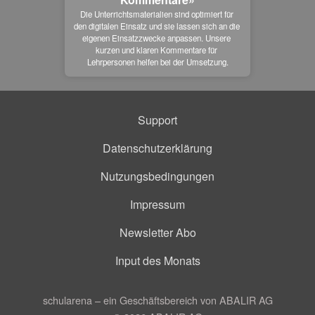
Die Unterrichtsmaterialien sind optimiert für 
den digitalen Einsatz und sie lassen sich an die 
eigenen Einsatzzwecke anpassen. Unsere 
kurzen und klaren Kommentare für 
Lehrpersonen helfen bei der Umsetzung.
Support
Datenschutzerklärung
Nutzungsbedingungen
Impressum
Newsletter Abo
Input des Monats
schularena – ein Geschäftsbereich von ABALIR AG