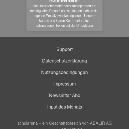
Die Unterrichtsmaterialien sind optimiert für 
den digitalen Einsatz und sie lassen sich an die 
eigenen Einsatzzwecke anpassen. Unsere 
kurzen und klaren Kommentare für 
Lehrpersonen helfen bei der Umsetzung.
Support
Datenschutzerklärung
Nutzungsbedingungen
Impressum
Newsletter Abo
Input des Monats
schularena – ein Geschäftsbereich von ABALIR AG