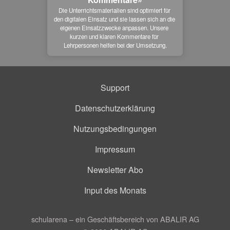
Die Unterrichtsmaterialien sind optimiert für 
den digitalen Einsatz und sie lassen sich an die 
eigenen Einsatzzwecke anpassen. Unsere 
kurzen und klaren Kommentare für 
Lehrpersonen helfen bei der Umsetzung.
Support
Datenschutzerklärung
Nutzungsbedingungen
Impressum
Newsletter Abo
Input des Monats
schularena – ein Geschäftsbereich von ABALIR AG