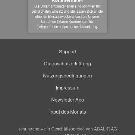
Die Unterrichtsmaterialien sind optimiert für 
den digitalen Einsatz und sie lassen sich an die 
eigenen Einsatzzwecke anpassen. Unsere 
kurzen und klaren Kommentare für 
Lehrpersonen helfen bei der Umsetzung.
Support
Datenschutzerklärung
Nutzungsbedingungen
Impressum
Newsletter Abo
Input des Monats
schularena – ein Geschäftsbereich von ABALIR AG