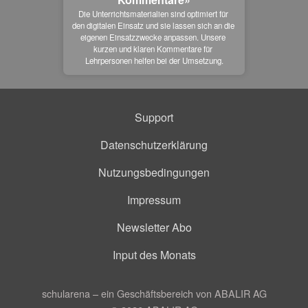
Die Unterrichtsmaterialien sind optimiert für 
den digitalen Einsatz und sie lassen sich an die 
eigenen Einsatzzwecke anpassen. Unsere 
kurzen und klaren Kommentare für 
Lehrpersonen helfen bei der Umsetzung.
Support
Datenschutzerklärung
Nutzungsbedingungen
Impressum
Newsletter Abo
Input des Monats
schularena – ein Geschäftsbereich von ABALIR AG